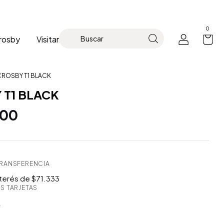
0
rosby
Visitanos
Contacto
ROSBY T1 BLACK
 T1 BLACK
000
TRANSFERENCIA
nterés de $71.333
S TARJETAS
s