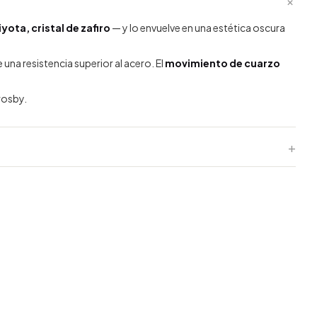
+
yota, cristal de zafiro
— y lo envuelve en una estética oscura
na resistencia superior al acero. El
movimiento de cuarzo
Crosby.
+