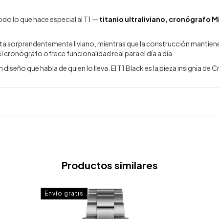
odo lo que hace especial al T1 —
titanio ultraliviano, cronógrafo Mi
ta sorprendentemente liviano, mientras que la construcción mantiene u
 cronógrafo ofrece funcionalidad real para el día a día.
 diseño que habla de quien lo lleva. El T1 Black es la pieza insignia de 
Productos similares
Envío gratis