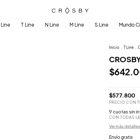
 Line
T Line
N Line
M Line
S Line
Mundo C
Inicio
.
T Line
.
C
CROSBY
$642.
$577.800
PRECIO CON 
9 cuotas sin i
CON TODAS LA
Ver más detalle
Envío gratis