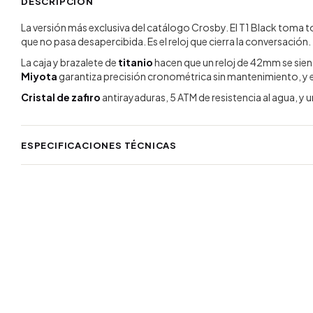
DESCRIPCIÓN
La versión más exclusiva del catálogo Crosby. El T1 Black toma t
que no pasa desapercibida. Es el reloj que cierra la conversación.
La caja y brazalete de
titanio
hacen que un reloj de 42mm se sien
Miyota
garantiza precisión cronométrica sin mantenimiento, y el
Cristal de zafiro
antirayaduras, 5 ATM de resistencia al agua, y un
ESPECIFICACIONES TÉCNICAS
Función: Cronógrafo
Movimiento: Cuarzo Miyota
Material de la caja: Titanio
Material del brazalete: Titanio
Diámetro de caja: 42mm
Cristal: Zafiro antirayaduras
Resistencia al agua: 5 ATM
Incluye